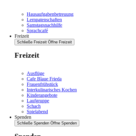
Hausaufgabenbetreuung
Lernpatenschaften
Samstagsnachhilfe
Sprachcafé
Freizeit
Schließe Freizeit
Öffne Freizeit
Freizeit
Ausflüge
Cafe Blaue Frieda
Frauenfrühstück
Interkulinarisches Kochen
Kinderangebote
Laufgruppe
Schach
Spielabend
Spenden
Schließe Spenden
Öffne Spenden