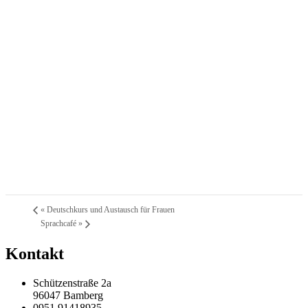
«
Deutschkurs und Austausch für Frauen
Sprachcafé
»
Kontakt
Schützenstraße 2a
96047 Bamberg
0951 91418935