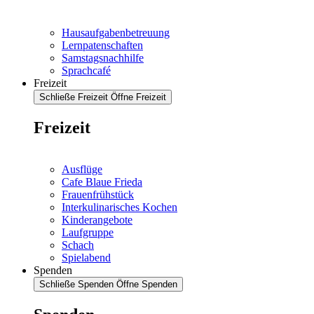
Hausaufgabenbetreuung
Lernpatenschaften
Samstagsnachhilfe
Sprachcafé
Freizeit
Schließe Freizeit
Öffne Freizeit
Freizeit
Ausflüge
Cafe Blaue Frieda
Frauenfrühstück
Interkulinarisches Kochen
Kinderangebote
Laufgruppe
Schach
Spielabend
Spenden
Schließe Spenden
Öffne Spenden