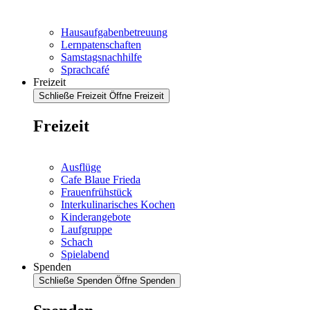
Hausaufgabenbetreuung
Lernpatenschaften
Samstagsnachhilfe
Sprachcafé
Freizeit
Schließe Freizeit
Öffne Freizeit
Freizeit
Ausflüge
Cafe Blaue Frieda
Frauenfrühstück
Interkulinarisches Kochen
Kinderangebote
Laufgruppe
Schach
Spielabend
Spenden
Schließe Spenden
Öffne Spenden