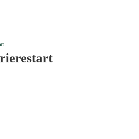
rt
ierestart