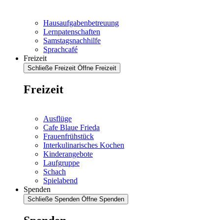
Hausaufgabenbetreuung
Lernpatenschaften
Samstagsnachhilfe
Sprachcafé
Freizeit
Schließe Freizeit
Öffne Freizeit
Freizeit
Ausflüge
Cafe Blaue Frieda
Frauenfrühstück
Interkulinarisches Kochen
Kinderangebote
Laufgruppe
Schach
Spielabend
Spenden
Schließe Spenden
Öffne Spenden