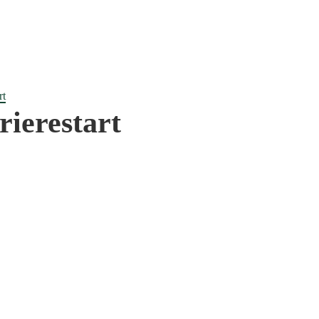
rt
ierestart