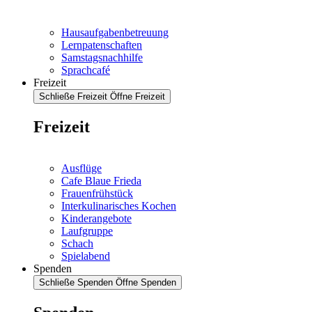
Hausaufgabenbetreuung
Lernpatenschaften
Samstagsnachhilfe
Sprachcafé
Freizeit
Schließe Freizeit
Öffne Freizeit
Freizeit
Ausflüge
Cafe Blaue Frieda
Frauenfrühstück
Interkulinarisches Kochen
Kinderangebote
Laufgruppe
Schach
Spielabend
Spenden
Schließe Spenden
Öffne Spenden