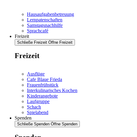
Hausaufgabenbetreuung
Lernpatenschaften
Samstagsnachhilfe
Sprachcafé
Freizeit
Schließe Freizeit
Öffne Freizeit
Freizeit
Ausflüge
Cafe Blaue Frieda
Frauenfrühstück
Interkulinarisches Kochen
Kinderangebote
Laufgruppe
Schach
Spielabend
Spenden
Schließe Spenden
Öffne Spenden