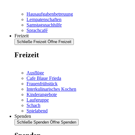
Hausaufgabenbetreuung
Lernpatenschaften
Samstagsnachhilfe
Sprachcafé
Freizeit
Schließe Freizeit
Öffne Freizeit
Freizeit
Ausflüge
Cafe Blaue Frieda
Frauenfrühstück
Interkulinarisches Kochen
Kinderangebote
Laufgruppe
Schach
Spielabend
Spenden
Schließe Spenden
Öffne Spenden