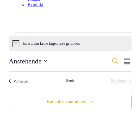
Kontakt
Veranstaltungen
Es wurden keine Ergebnisse gefunden.
Hinweis
Veranstal
Veran
Anstehende
Suche
Zusamm
Ansic
Suche
Datum
Navig
auswählen.
und
Heute
Nächste
Veranstaltungen
Vorherige
Ansichten
Veranstalt
Navigati
Kalender abonnieren