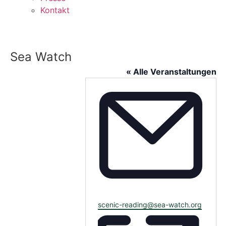
Kontakt
Sea Watch
« Alle Veranstaltungen
Email
scenic-reading@sea-watch.org