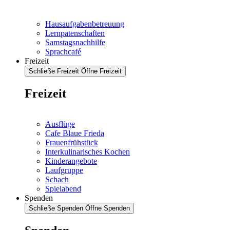
Hausaufgabenbetreuung
Lernpatenschaften
Samstagsnachhilfe
Sprachcafé
Freizeit
Schließe Freizeit
Öffne Freizeit
Freizeit
Ausflüge
Cafe Blaue Frieda
Frauenfrühstück
Interkulinarisches Kochen
Kinderangebote
Laufgruppe
Schach
Spielabend
Spenden
Schließe Spenden
Öffne Spenden