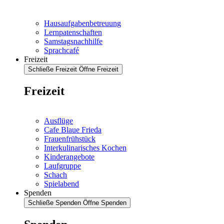
Hausaufgabenbetreuung
Lernpatenschaften
Samstagsnachhilfe
Sprachcafé
Freizeit
Schließe Freizeit
Öffne Freizeit
Freizeit
Ausflüge
Cafe Blaue Frieda
Frauenfrühstück
Interkulinarisches Kochen
Kinderangebote
Laufgruppe
Schach
Spielabend
Spenden
Schließe Spenden
Öffne Spenden