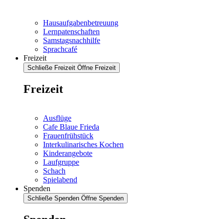
Hausaufgabenbetreuung
Lernpatenschaften
Samstagsnachhilfe
Sprachcafé
Freizeit
Schließe Freizeit
Öffne Freizeit
Freizeit
Ausflüge
Cafe Blaue Frieda
Frauenfrühstück
Interkulinarisches Kochen
Kinderangebote
Laufgruppe
Schach
Spielabend
Spenden
Schließe Spenden
Öffne Spenden