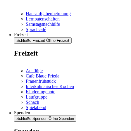
Hausaufgabenbetreuung
Lernpatenschaften
Samstagsnachhilfe
Sprachcafé
Freizeit
Schließe Freizeit
Öffne Freizeit
Freizeit
Ausflüge
Cafe Blaue Frieda
Frauenfrühstück
Interkulinarisches Kochen
Kinderangebote
Laufgruppe
Schach
Spielabend
Spenden
Schließe Spenden
Öffne Spenden