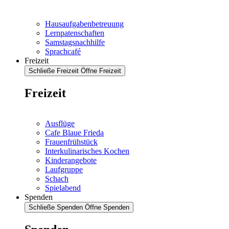
Hausaufgabenbetreuung
Lernpatenschaften
Samstagsnachhilfe
Sprachcafé
Freizeit
Schließe Freizeit
Öffne Freizeit
Freizeit
Ausflüge
Cafe Blaue Frieda
Frauenfrühstück
Interkulinarisches Kochen
Kinderangebote
Laufgruppe
Schach
Spielabend
Spenden
Schließe Spenden
Öffne Spenden