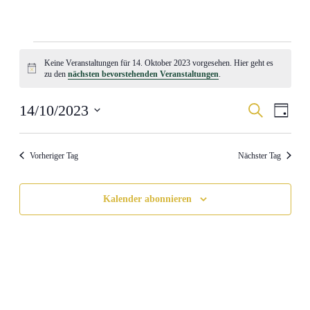
Veranstaltungen
Keine Veranstaltungen für 14. Oktober 2023 vorgesehen. Hier geht es
für
Hinweis
zu den
nächsten bevorstehenden Veranstaltungen
.
14.
Oktober
Veranstal
Veran
14/10/2023
Suche
Tag
Ansic
2023
Suche
Datum
Navig
wählen.
und
Vorheriger Tag
Nächster Tag
Ansichten
Navigati
Kalender abonnieren