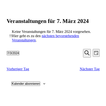
Veranstaltungen für 7. März 2024
Keine Veranstaltungen für 7. März 2024 vorgesehen.
Hier geht es zu den
nächsten bevorstehenden
Hinweis
Veranstaltungen
.
Veransta
Vera
7/3/2024
Tag
Ansic
Suche
Datum
Suche
Navi
wählen.
und
Vorheriger Tag
Nächster Tag
Ansichten
Navigati
Kalender abonnieren