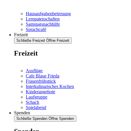
Hausaufgabenbetreuung
Lernpatenschaften
Samstagsnachhilfe
Sprachcafé
Freizeit
Schließe Freizeit
Öffne Freizeit
Freizeit
Ausflüge
Cafe Blaue Frieda
Frauenfrühstück
Interkulinarisches Kochen
Kinderangebote
Laufgruppe
Schach
Spielabend
Spenden
Schließe Spenden
Öffne Spenden