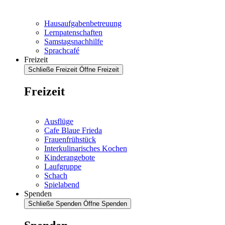
Hausaufgabenbetreuung
Lernpatenschaften
Samstagsnachhilfe
Sprachcafé
Freizeit
Schließe Freizeit
Öffne Freizeit
Freizeit
Ausflüge
Cafe Blaue Frieda
Frauenfrühstück
Interkulinarisches Kochen
Kinderangebote
Laufgruppe
Schach
Spielabend
Spenden
Schließe Spenden
Öffne Spenden