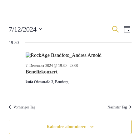
Veranstaltungen
Veranstal
Veran
7/12/2024
Suche
Tag
Ansic
für
Suche
Datum
Navig
wählen.
19:30
7.
und
Dezember
Ansichten
2024
Navigati
7. Dezember 2024 @ 19:30
-
23:00
Benefizkonzert
kufa
Ohmstraße 3, Bamberg
Vorheriger Tag
Nächster Tag
Kalender abonnieren