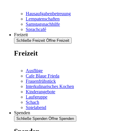
Hausaufgabenbetreuung
Lernpatenschaften
Samstagsnachhilfe
Sprachcafé
Freizeit
Schließe Freizeit
Öffne Freizeit
Freizeit
Ausflüge
Cafe Blaue Frieda
Frauenfrühstück
Interkulinarisches Kochen
Kinderangebote
Laufgruppe
Schach
Spielabend
Spenden
Schließe Spenden
Öffne Spenden