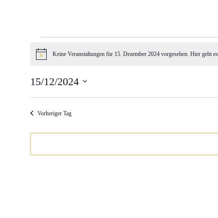
Veranstaltungen
für
Keine Veranstaltungen für 15. Dezember 2024 vorgesehen. Hier geht e
Hinweis
15.
15/12/2024
Dezember
Datum
2024
wählen.
Vorheriger Tag