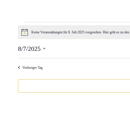
Veranstaltungen
für
Keine Veranstaltungen für 8. Juli 2025 vorgesehen. Hier geht es zu den
Hinweis
8.
8/7/2025
Juli
Datum
2025
wählen.
Vorheriger Tag