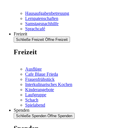
Hausaufgabenbetreuung
Lernpatenschaften
Samstagsnachhilfe
Sprachcafé
Freizeit
Schließe Freizeit
Öffne Freizeit
Freizeit
Ausflüge
Cafe Blaue Frieda
Frauenfrühstück
Interkulinarisches Kochen
Kinderangebote
Laufgruppe
Schach
Spielabend
Spenden
Schließe Spenden
Öffne Spenden