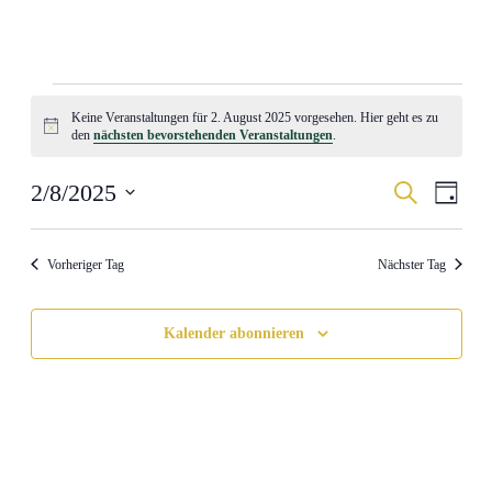
Veranstaltungen
Keine Veranstaltungen für 2. August 2025 vorgesehen. Hier geht es zu
für
Hinweis
den
nächsten bevorstehenden Veranstaltungen
.
2.
August
Veranstal
Veran
2/8/2025
Suche
Tag
Ansic
2025
Suche
Datum
Navig
wählen.
und
Vorheriger Tag
Nächster Tag
Ansichten
Navigati
Kalender abonnieren