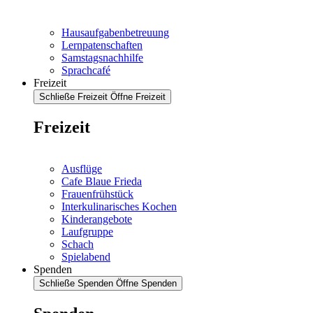
Hausaufgabenbetreuung
Lernpatenschaften
Samstagsnachhilfe
Sprachcafé
Freizeit
Schließe Freizeit
Öffne Freizeit
Freizeit
Ausflüge
Cafe Blaue Frieda
Frauenfrühstück
Interkulinarisches Kochen
Kinderangebote
Laufgruppe
Schach
Spielabend
Spenden
Schließe Spenden
Öffne Spenden