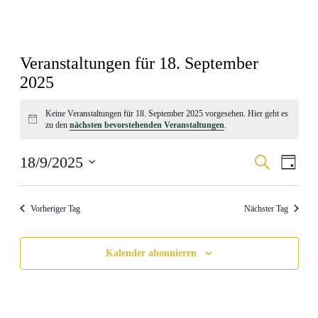
Veranstaltungen für 18. September
2025
Keine Veranstaltungen für 18. September 2025 vorgesehen. Hier geht es
Hinweis
zu den
nächsten bevorstehenden Veranstaltungen
.
Veranstal
Veran
18/9/2025
Suche
Tag
Ansic
Suche
Datum
Navig
wählen.
und
Vorheriger Tag
Nächster Tag
Ansichten
Navigati
Kalender abonnieren