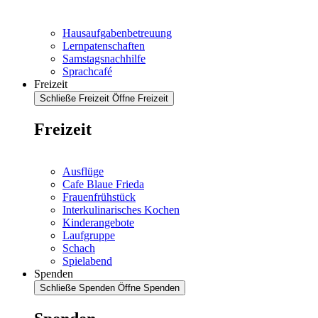
Hausaufgabenbetreuung
Lernpatenschaften
Samstagsnachhilfe
Sprachcafé
Freizeit
Schließe Freizeit
Öffne Freizeit
Freizeit
Ausflüge
Cafe Blaue Frieda
Frauenfrühstück
Interkulinarisches Kochen
Kinderangebote
Laufgruppe
Schach
Spielabend
Spenden
Schließe Spenden
Öffne Spenden