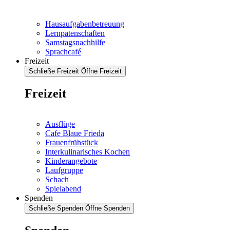
Hausaufgabenbetreuung
Lernpatenschaften
Samstagsnachhilfe
Sprachcafé
Freizeit
Schließe Freizeit
Öffne Freizeit
Freizeit
Ausflüge
Cafe Blaue Frieda
Frauenfrühstück
Interkulinarisches Kochen
Kinderangebote
Laufgruppe
Schach
Spielabend
Spenden
Schließe Spenden
Öffne Spenden