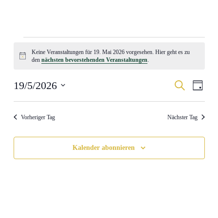
Veranstaltungen
Keine Veranstaltungen für 19. Mai 2026 vorgesehen. Hier geht es zu
für
Hinweis
den
nächsten bevorstehenden Veranstaltungen
.
19.
Mai
Veranstal
Veran
19/5/2026
Suche
Tag
Ansic
2026
Suche
Datum
Navig
wählen.
und
Vorheriger Tag
Nächster Tag
Ansichten
Navigati
Kalender abonnieren