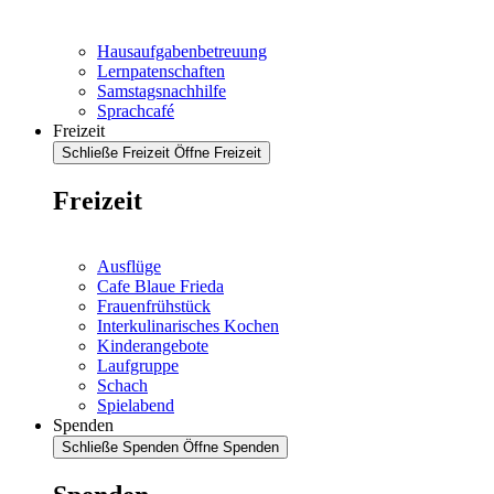
Hausaufgabenbetreuung
Lernpatenschaften
Samstagsnachhilfe
Sprachcafé
Freizeit
Schließe Freizeit
Öffne Freizeit
Freizeit
Ausflüge
Cafe Blaue Frieda
Frauenfrühstück
Interkulinarisches Kochen
Kinderangebote
Laufgruppe
Schach
Spielabend
Spenden
Schließe Spenden
Öffne Spenden