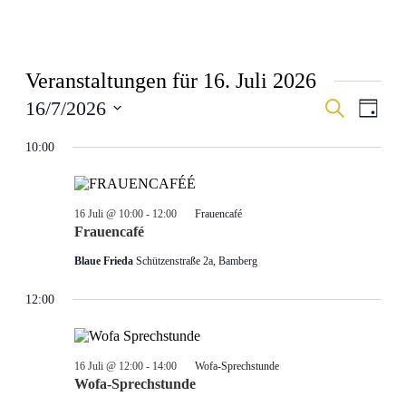
Veranstaltungen für 16. Juli 2026
Veranstal
Veran
16/7/2026
Suche
Tag
Ansic
Suche
Datum
Navig
wählen.
10:00
und
Ansichten
Navigati
16 Juli @ 10:00
-
12:00
Frauencafé
Frauencafé
Blaue Frieda
Schützenstraße 2a, Bamberg
12:00
16 Juli @ 12:00
-
14:00
Wofa-Sprechstunde
Wofa-Sprechstunde