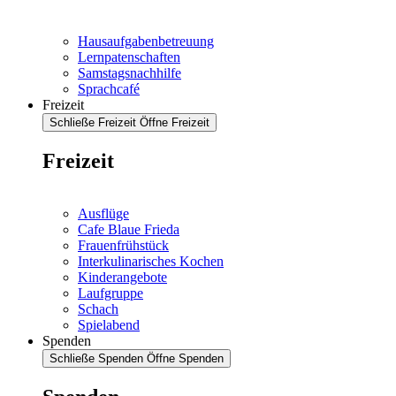
Hausaufgabenbetreuung
Lernpatenschaften
Samstagsnachhilfe
Sprachcafé
Freizeit
Schließe Freizeit
Öffne Freizeit
Freizeit
Ausflüge
Cafe Blaue Frieda
Frauenfrühstück
Interkulinarisches Kochen
Kinderangebote
Laufgruppe
Schach
Spielabend
Spenden
Schließe Spenden
Öffne Spenden