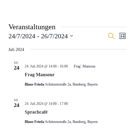
Veranstaltungen
Veranstal
Veran
24/7/2024
 - 
26/7/2024
Suche
Liste
Ansic
Suche
Datum
Navig
wählen.
Juli 2024
und
Ansichten
MI.
Navigati
24. Juli 2024 @ 14:00
-
16:00
Frag` Mansour
24
Frag Mansour
Blaue Frieda
Schützenstraße 2a, Bamberg, Bayern
MI.
24. Juli 2024 @ 14:00
-
17:00
24
Sprachcafé
Blaue Frieda
Schützenstraße 2a, Bamberg, Bayern