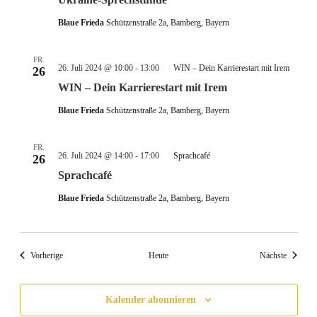
Blaue Frieda
Schützenstraße 2a, Bamberg, Bayern
FR.
26. Juli 2024 @ 10:00
-
13:00
WIN – Dein Karrierestart mit Irem
26
WIN – Dein Karrierestart mit Irem
Blaue Frieda
Schützenstraße 2a, Bamberg, Bayern
FR.
26. Juli 2024 @ 14:00
-
17:00
Sprachcafé
26
Sprachcafé
Blaue Frieda
Schützenstraße 2a, Bamberg, Bayern
Veranstaltungen
Veransta
Vorherige
Heute
Nächste
Kalender abonnieren