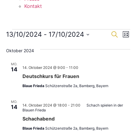
Kontakt
Veranstaltungen
Veran
Ve
13/10/2024
 - 
17/10/2024
Suche
Liste
Datum
An
Such
wählen.
Oktober 2024
Na
und
MO.
Ansic
14. Oktober 2024 @ 9:00
-
11:00
14
Deutschkurs für Frauen
Navig
Blaue Frieda
Schützenstraße 2a, Bamberg, Bayern
MO.
14. Oktober 2024 @ 18:00
-
21:00
Schach spielen in der
14
Blauen Frieda
Schachabend
Blaue Frieda
Schützenstraße 2a, Bamberg, Bayern