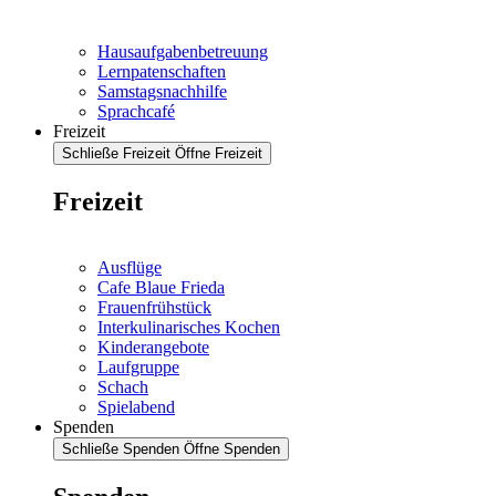
Hausaufgabenbetreuung
Lernpatenschaften
Samstagsnachhilfe
Sprachcafé
Freizeit
Schließe Freizeit
Öffne Freizeit
Freizeit
Ausflüge
Cafe Blaue Frieda
Frauenfrühstück
Interkulinarisches Kochen
Kinderangebote
Laufgruppe
Schach
Spielabend
Spenden
Schließe Spenden
Öffne Spenden