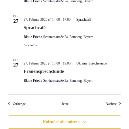
Blaue Frieda
Schützenstraße 2a, Bamberg, Bayern
DO.
27. Februar 2025 @ 14:00
-
17:00
Sprachcafé
27
Sprachcafé
Blaue Frieda
Schützenstraße 2a, Bamberg, Bayern
Kostenlos
DO.
27. Februar 2025 @ 17:00
-
19:00
Ukraine-Sprechstunde
27
Frauensprechstunde
Blaue Frieda
Schützenstraße 2a, Bamberg, Bayern
Veranstaltungen
Veransta
Vorherige
Heute
Nächste
Kalender abonnieren