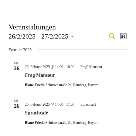
Veranstaltungen
Veranstal
Veran
26/2/2025
 - 
27/2/2025
Suche
Liste
Ansic
Suche
Datum
Navig
wählen.
Februar 2025
und
Ansichten
MI.
Navigati
26. Februar 2025 @ 14:00
-
16:00
Frag` Mansour
26
Frag Mansour
Blaue Frieda
Schützenstraße 2a, Bamberg, Bayern
MI.
26. Februar 2025 @ 14:00
-
17:00
Sprachcafé
26
Sprachcafé
Blaue Frieda
Schützenstraße 2a, Bamberg, Bayern