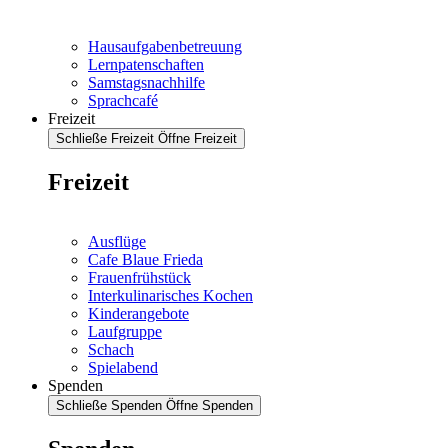
Hausaufgabenbetreuung
Lernpatenschaften
Samstagsnachhilfe
Sprachcafé
Freizeit
Schließe Freizeit
Öffne Freizeit
Freizeit
Ausflüge
Cafe Blaue Frieda
Frauenfrühstück
Interkulinarisches Kochen
Kinderangebote
Laufgruppe
Schach
Spielabend
Spenden
Schließe Spenden
Öffne Spenden