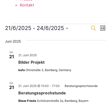
Kontakt
Veranstaltungen
Veran
Ve
21/6/2025
 - 
24/6/2025
Suche
Liste
Datum
An
Such
wählen.
Juni 2025
Na
und
SA.
Ansic
21. Juni 2025
21
Bilder Projekt
Navig
kufa
Ohmstraße 3, Bamberg, Germany
SA.
21. Juni 2025 @ 15:00
-
17:00
Beratungssprechstunde
21
Beratungssprechstunde
Blaue Frieda
Schützenstraße 2a, Bamberg, Bayern