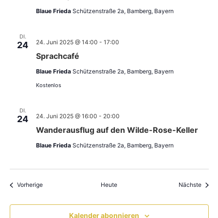
Blaue Frieda
Schützenstraße 2a, Bamberg, Bayern
DI.
24. Juni 2025 @ 14:00
-
17:00
24
Sprachcafé
Blaue Frieda
Schützenstraße 2a, Bamberg, Bayern
Kostenlos
DI.
24. Juni 2025 @ 16:00
-
20:00
24
Wanderausflug auf den Wilde-Rose-Keller
Blaue Frieda
Schützenstraße 2a, Bamberg, Bayern
Veranstaltungen
Veran
Vorherige
Heute
Nächste
Kalender abonnieren