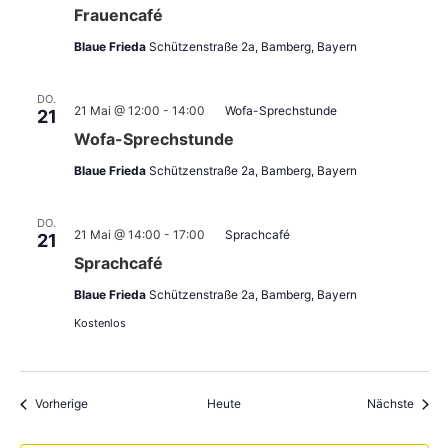
Frauencafé
Blaue Frieda
Schützenstraße 2a, Bamberg, Bayern
DO.
21 Mai @ 12:00
-
14:00
Wofa-Sprechstunde
21
Wofa-Sprechstunde
Blaue Frieda
Schützenstraße 2a, Bamberg, Bayern
DO.
21 Mai @ 14:00
-
17:00
Sprachcafé
21
Sprachcafé
Blaue Frieda
Schützenstraße 2a, Bamberg, Bayern
Kostenlos
Veranstaltungen
Veran
Vorherige
Heute
Nächste