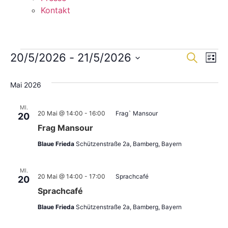
Kontakt
Veranstaltungen
Veran
Ve
20/5/2026
 - 
21/5/2026
Suche
Liste
Datum
An
Such
wählen.
Mai 2026
Na
und
MI.
Ansic
20 Mai @ 14:00
-
16:00
Frag` Mansour
20
Frag Mansour
Navig
Blaue Frieda
Schützenstraße 2a, Bamberg, Bayern
MI.
20 Mai @ 14:00
-
17:00
Sprachcafé
20
Sprachcafé
Blaue Frieda
Schützenstraße 2a, Bamberg, Bayern